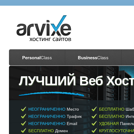
Personal
Class
Business
Class
ЛУЧШИЙ
Веб
Хост
НЕОГРАНИЧЕННО
Место
БЕСПЛАТНО
Шаб
НЕОГРАНИЧЕННО
Трафик
БЕСПЛАТНО
Инте
НЕОГРАНИЧЕННО
Email
УДОБНАЯ
Панель
БЕСПЛАТНО
Домен
КРУГЛОСУТОЧН