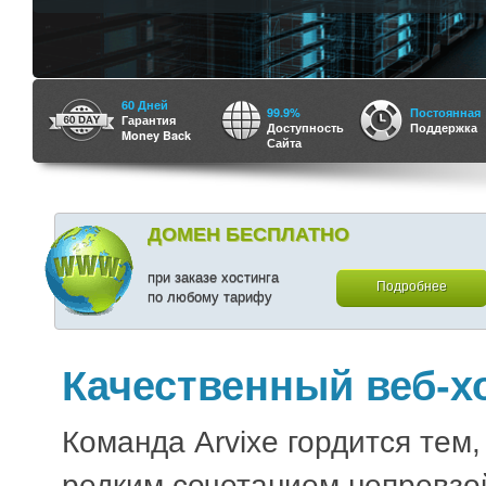
60 Дней
99.9%
Постоянная
Гарантия
Доступность
Поддержка
Money Back
Сайта
ДОМЕН БЕСПЛАТНО
при заказе хостинга
Подробнее
по любому тарифу
Качественный веб-х
Команда Arvixe гордится тем,
редким сочетанием непревзо