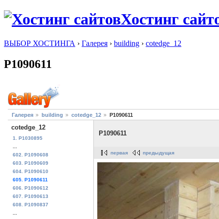
Хостинг сайт
ВЫБОР ХОСТИНГА
›
Галерея
›
building
›
cotedge_12
P1090611
Галерея
building
cotedge_12
P1090611
cotedge_12
P1090611
1. P1030895
...
первая
предыдущая
602. P1090608
603. P1090609
604. P1090610
605. P1090611
606. P1090612
607. P1090613
608. P1090837
...