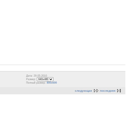
Дата: 29.05.2010
Размер:
Полный размер:
800x600
следующая
последняя