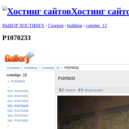
Хостинг сайт
ВЫБОР ХОСТИНГА
›
Галерея
›
building
›
cotedge_12
P1070233
Галерея
building
cotedge_12
P1070233
cotedge_12
P1070233
1. P1030895
...
первая
предыдущая
519. P1070230
520. P1070231
521. P1070232
522. P1070233
523. P1070246
524. P1070247
525. P1070681
...