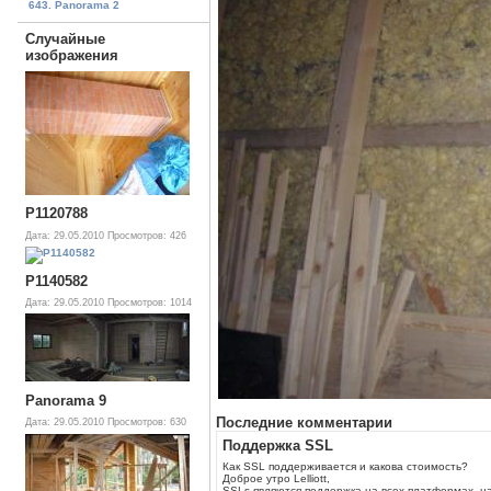
643. Panorama 2
Случайные
изображения
P1120788
Дата: 29.05.2010
Просмотров: 426
P1140582
Дата: 29.05.2010
Просмотров: 1014
Panorama 9
Последние комментарии
Дата: 29.05.2010
Просмотров: 630
Поддержка SSL
Как SSL поддерживается и какова стоимость?
Доброе утро Lelliott,
SSLs являются поддержка на всех платформах, н