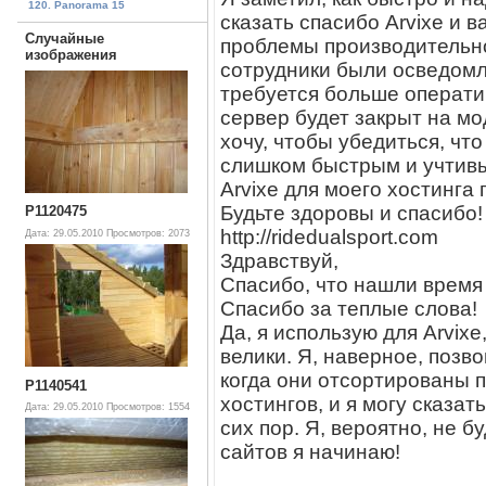
120. Panorama 15
сказать спасибо Arvixe и
Случайные
проблемы производительно
изображения
сотрудники были осведомле
требуется больше операти
сервер будет закрыт на мо
хочу, чтобы убедиться, чт
слишком быстрым и учтивы
Arvixe для моего хостинга
Будьте здоровы и спасибо!
P1120475
http://ridedualsport.com
Дата: 29.05.2010
Просмотров: 2073
Здравствуй,
Спасибо, что нашли время 
Спасибо за теплые слова!
Да, я использую для Arvixe
велики. Я, наверное, позво
когда они отсортированы п
P1140541
хостингов, и я могу сказат
Дата: 29.05.2010
Просмотров: 1554
сих пор. Я, вероятно, не б
сайтов я начинаю!