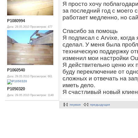
Я просто хочу поблагодари
за последний год с моего 
работает медленно, но са
P1080994
Дата: 29.05.2010
Просмотров: 477
Спасибо за помощь
Я подписал с Arvixe, когда
сделал. У меня была пробл
техническую поддержку отв
изменил мои настройки Out
Я действительно ценю их 
P1060540
буду переключение от одн
Дата: 29.05.2010
Просмотров: 661
сложных и отвечать на зап
иметь дело.
P1050320
Я счастливый новый клиен
Дата: 29.05.2010
Просмотров: 1148
первая
предыдущая