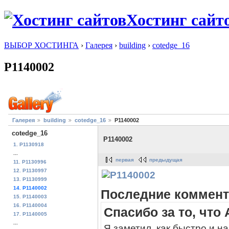
Хостинг сайт
ВЫБОР ХОСТИНГА
›
Галерея
›
building
›
cotedge_16
P1140002
Галерея
building
cotedge_16
P1140002
cotedge_16
P1140002
1. P1130918
...
первая
предыдущая
11. P1130996
12. P1130997
13. P1130999
14. P1140002
Последние коммент
15. P1140003
16. P1140004
Спасибо за то, что
17. P1140005
...
Я заметил, как быстро и н