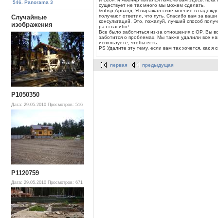
546. Panorama 3
существует не так много мы можем сделать.
&nbsp;Арванд. Я выражал свое мнение в надежде 
получают ответил, что путь. Спасибо вам за ваш
Случайные
консультаций. Это, пожалуй, лучший способ получ
изображения
раз спасибо!
Все было заботиться из-за отношения с OP. Вы в
заботится о проблемах. Мы также удалили все на
используете, чтобы есть.
PS Удалите эту тему, если вам так хочется, как я 
первая
предыдущая
P1050350
Дата: 29.05.2010
Просмотров: 516
P1120759
Дата: 29.05.2010
Просмотров: 671