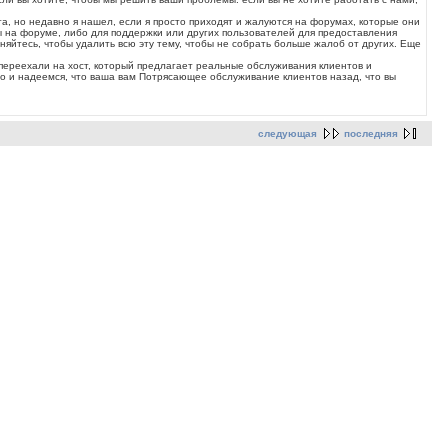
а, но недавно я нашел, если я просто приходят и жалуются на форумах, которые они
мы на форуме, либо для поддержки или других пользователей для предоставления
сняйтесь, чтобы удалить всю эту тему, чтобы не собрать больше жалоб от других. Еще
 переехали на хост, который предлагает реальные обслуживания клиентов и
го и надеемся, что ваша вам Потрясающее обслуживание клиентов назад, что вы
следующая
последняя