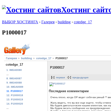
Хостинг сайт
ВЫБОР ХОСТИНГА
›
Галерея
›
building
›
cotedge_17
P1000017
Галерея
building
cotedge_17
P1000017
cotedge_17
P1000017
1. IMGA0080
...
первая
предыдущая
8. IMGA0087
9. IMGA0088
10. IMGA0089
Последние комментарии
11. P1000017
12. P1000018
Очень плохо, когда OP ведет себя как умный ** в
13. P1000019
Жаль видеть, что вы все еще ищете, чтобы отмени
14. P1000020
Мы будем двигаться всем нашим клиентам, как х
...
Мы будем писать сообщение на предупреждение ri
И себя, и Авенир пытался помочь вам здесь, пока