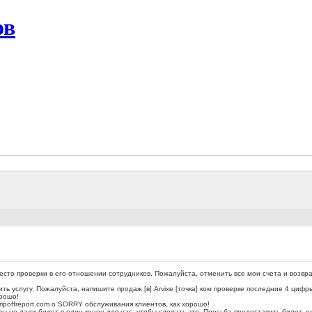
ов
место проверки в его отношении сотрудников. Пожалуйста, отменить все мои счета и возврат
ть услугу. Пожалуйста, напишите продаж [в] Arvixe [точка] ком проверке последние 4 циф
орошо!
poffreport.com о SORRY обслуживания клиентов, как хорошо!
 вы не дали билет в один конец для нас, чтобы сделать это. Просьба предоставить билет, 