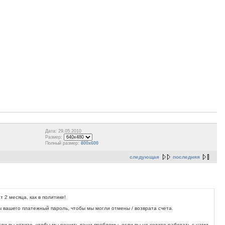
Дата: 29.05.2010
Размер:
Полный размер:
800x600
следующая
последняя
 2 месяца, как в политике!
ры вашего платежный пароль, чтобы мы могли отмены / возврата счета.
если вы хотите, чтобы мы решить ваши проблемы. если вы не хотите работать с нами,