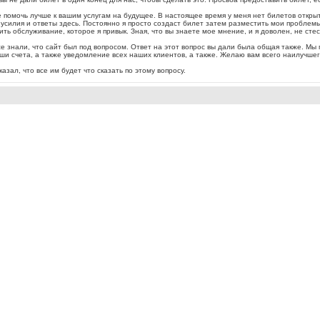
помочь лучше к вашим услугам на будущее. В настоящее время у меня нет билетов открыт
и усилия и ответы здесь. Постоянно я просто создаст билет затем разместить мои пробле
ить обслуживание, которое я привык. Зная, что вы знаете мое мнение, и я доволен, не сте
се знали, что сайт был под вопросом. Ответ на этот вопрос вы дали была общая также. Мы
ши счета, а также уведомление всех наших клиентов, а также. Желаю вам всего наилучше
сказал, что все им будет что сказать по этому вопросу.