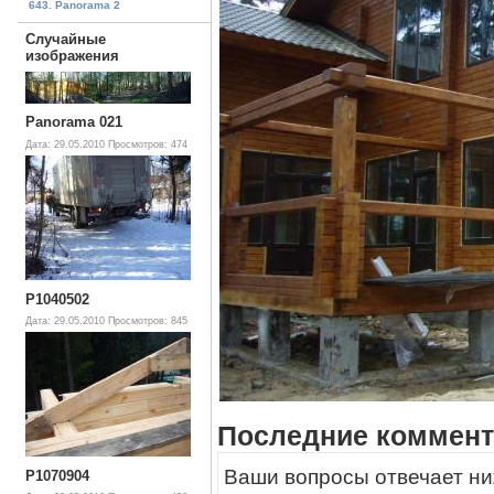
643. Panorama 2
Случайные
изображения
Panorama 021
Дата: 29.05.2010
Просмотров: 474
P1040502
Дата: 29.05.2010
Просмотров: 845
Последние коммент
Ваши вопросы отвечает ни
P1070904