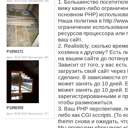
1. Большинство посетителе
Дата: 29.05.2010
Просмотров: 456
вижу каких-либо ограничен
основном PHP) использова
Наша политика в http://ww
ограничение использовани
ресурсов процессора или п
ваш сайт.
2. Realisticly, сколько вр
хозяина к другому? Есть л
P1050171
на вашем сайте до потянув
Дата: 29.05.2010
Просмотров: 491
Зависит от того, у вас ест
загрузить свой сайт через 
сделано. В зависимости от 
может занять до 10 дней. 
может занять до 10 дней. 
зарегистрированными и про
чтобы размножиться.
3. Ваш PHP перспективе, п
P1090359
либо как CGI sccripts. (То
Дата: 29.05.2010
Просмотров: 377
themn снова и ожидать, что
Мы проводим phpsuexec ко