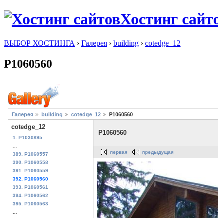
Хостинг сайт
ВЫБОР ХОСТИНГА
›
Галерея
›
building
›
cotedge_12
P1060560
Галерея
building
cotedge_12
P1060560
cotedge_12
P1060560
1. P1030895
...
первая
предыдущая
389. P1060557
390. P1060558
391. P1060559
392. P1060560
393. P1060561
394. P1060562
395. P1060563
...