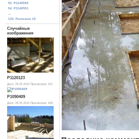
53. P1140550
54. P1140551
...
120. Panorama 15
Случайные
изображения
P1120123
Дата: 29.05.2010
Просмотров: 412
P1090409
Дата: 29.05.2010
Просмотров: 409