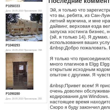
Последние коммент
P1050333
Эй, я только что зарегист
Дата: 29.05.2010
Просмотров: 352
что вы, ребята, из Сан-Луис
летний мужчина, и мне нра
дайвинг, верховая езда ве
запуска хостинга бизнес, 
(эй, я только 14). Я думаю
использования ваших услуг
P1040293
&nbsp;Добро пожаловать. 
Дата: 29.05.2010
Просмотров: 768
Я только что присоединился
много плагинов в Elgg Elg
открытым исходным кодом 
опытом с другими. Я чувст
&nbsp;Привет всем! Я прис
очень доволен обслуживан
P1090280
кодирования для Windows. 
Дата: 29.05.2010
Просмотров: 355
настоящее время находится
Скоро я буду закончил дел