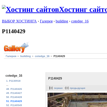
Хостинг сайт
ВЫБОР ХОСТИНГА
›
Галерея
›
building
›
cotedge_16
P1140429
Галерея
building
cotedge_16
P1140429
cotedge_16
P1140429
1. P1130918
...
первая
предыдущая
48. P1140426
49. P1140427
50. P1140428
51. P1140429
52. P1140549