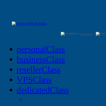
Поддержка
personal
Class
business
Class
reseller
Class
VPS
Class
dedicated
Class