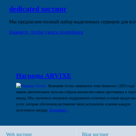
dedicated
хостинг
Мы предлагаем полный набор выделенных серверов для всех
Нажмите, чтобы узнать подробнеее
Награды ARVIXE
Компания Arvixe занимается этим бизнесом с 2003 года!
нашем замечательном пути мы собрали множество самых престижных в отра
наград. Мы стремимся ежедневно поддерживать отличные условия предостав
услуг, которые обеспечили достижение таких результатов, и ценим каждую
полученную награду.
Подробнее...
Web хостинг
Blog хостинг