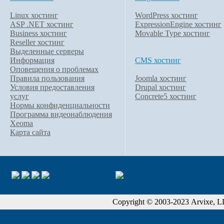
Linux хостинг
WordPress хостинг
ASP .NET хостинг
ExpressionEngine хостинг
Business хостинг
Movable Type хостинг
Reseller хостинг
Выделенные серверы
Информация
CMS хостинг
Оповещения о проблемах
Правила пользования
Joomla хостинг
Условия предоставления
Drupal хостинг
услуг
Concrete5 хостинг
Нормы конфиденциальности
Программа видеонаблюдения
Xeoma
Карта сайта
Copyright © 2003-2023 Arvixe, LLC.