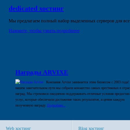
dedicated
хостинг
Мы предлагаем полный набор выделенных серверов для всех
Нажмите, чтобы узнать подробнеее
Награды ARVIXE
Компания Arvixe занимается этим бизнесом с 2003 года!
нашем замечательном пути мы собрали множество самых престижных в отра
наград. Мы стремимся ежедневно поддерживать отличные условия предостав
услуг, которые обеспечили достижение таких результатов, и ценим каждую
полученную награду.
Подробнее...
Web хостинг
Blog хостинг