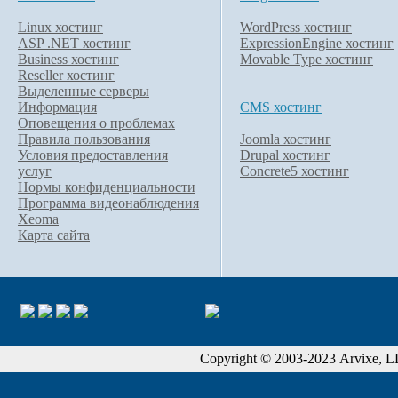
Linux хостинг
WordPress хостинг
ASP .NET хостинг
ExpressionEngine хостинг
Business хостинг
Movable Type хостинг
Reseller хостинг
Выделенные серверы
Информация
CMS хостинг
Оповещения о проблемах
Правила пользования
Joomla хостинг
Условия предоставления
Drupal хостинг
услуг
Concrete5 хостинг
Нормы конфиденциальности
Программа видеонаблюдения
Xeoma
Карта сайта
Copyright © 2003-2023 Arvixe, LLC.