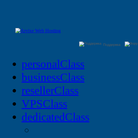
Поддержка
personal
Class
business
Class
reseller
Class
VPS
Class
dedicated
Class