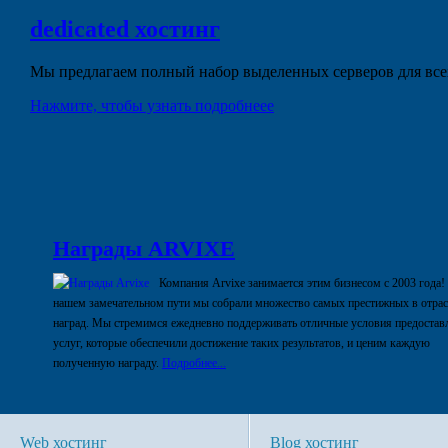
dedicated
хостинг
Мы предлагаем полный набор выделенных серверов для всех
Нажмите, чтобы узнать подробнеее
Награды ARVIXE
Компания Arvixe занимается этим бизнесом с 2003 года!
нашем замечательном пути мы собрали множество самых престижных в отра
наград. Мы стремимся ежедневно поддерживать отличные условия предостав
услуг, которые обеспечили достижение таких результатов, и ценим каждую
полученную награду.
Подробнее...
Web хостинг
Blog хостинг