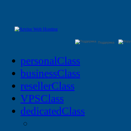
Поддержка
personal
Class
business
Class
reseller
Class
VPS
Class
dedicated
Class