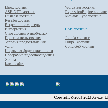
Linux хостинг
WordPress хостинг
ASP .NET хостинг
ExpressionEngine хостинг
Business хостинг
Movable Type хостинг
Reseller хостинг
Выделенные серверы
Информация
CMS хостинг
Оповещения о проблемах
Правила пользования
Joomla хостинг
Условия предоставления
Drupal хостинг
услуг
Concrete5 хостинг
Нормы конфиденциальности
Программа видеонаблюдения
Xeoma
Карта сайта
Copyright © 2003-2023 Arvixe, LLC.