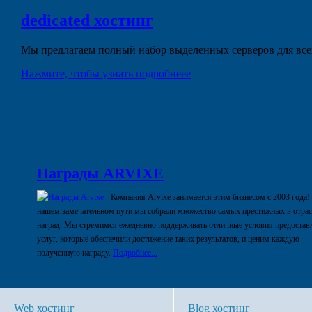
dedicated
хостинг
Мы предлагаем полный набор выделенных серверов для всех
Нажмите, чтобы узнать подробнеее
Награды ARVIXE
Компания Arvixe занимается этим бизнесом с 2003 года!
нашем замечательном пути мы собрали множество самых престижных в отра
наград. Мы стремимся ежедневно поддерживать отличные условия предостав
услуг, которые обеспечили достижение таких результатов, и ценим каждую
полученную награду.
Подробнее...
Web хостинг
Blog хостинг