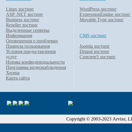
Linux хостинг
WordPress хостинг
ASP .NET хостинг
ExpressionEngine хостинг
Business хостинг
Movable Type хостинг
Reseller хостинг
Выделенные серверы
Информация
CMS хостинг
Оповещения о проблемах
Правила пользования
Joomla хостинг
Условия предоставления
Drupal хостинг
услуг
Concrete5 хостинг
Нормы конфиденциальности
Программа видеонаблюдения
Xeoma
Карта сайта
Copyright © 2003-2023 Arvixe, LLC.