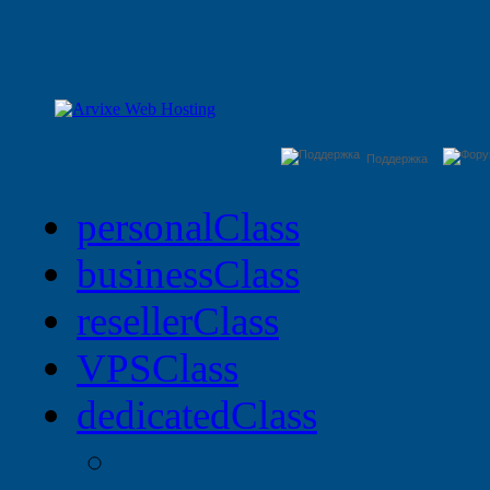
Поддержка
personal
Class
business
Class
reseller
Class
VPS
Class
dedicated
Class