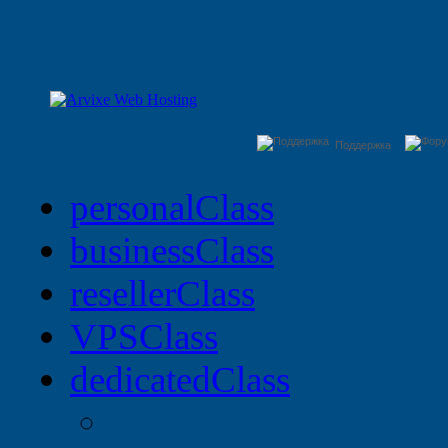
Поддержка
personal
Class
business
Class
reseller
Class
VPS
Class
dedicated
Class