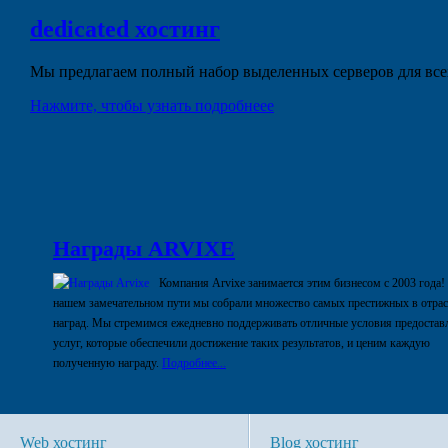
dedicated
хостинг
Мы предлагаем полный набор выделенных серверов для всех
Нажмите, чтобы узнать подробнеее
Награды ARVIXE
Компания Arvixe занимается этим бизнесом с 2003 года!
нашем замечательном пути мы собрали множество самых престижных в отра
наград. Мы стремимся ежедневно поддерживать отличные условия предостав
услуг, которые обеспечили достижение таких результатов, и ценим каждую
полученную награду.
Подробнее...
Web хостинг
Blog хостинг