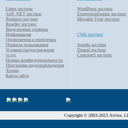
Linux хостинг
WordPress хостинг
ASP .NET хостинг
ExpressionEngine хостинг
Business хостинг
Movable Type хостинг
Reseller хостинг
Выделенные серверы
Информация
CMS хостинг
Оповещения о проблемах
Правила пользования
Joomla хостинг
Условия предоставления
Drupal хостинг
услуг
Concrete5 хостинг
Нормы конфиденциальности
Программа видеонаблюдения
Xeoma
Карта сайта
Copyright © 2003-2023 Arvixe, LLC.