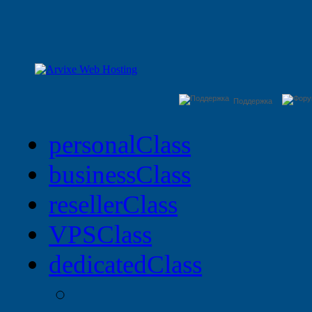
Поддержка
personal
Class
business
Class
reseller
Class
VPS
Class
dedicated
Class