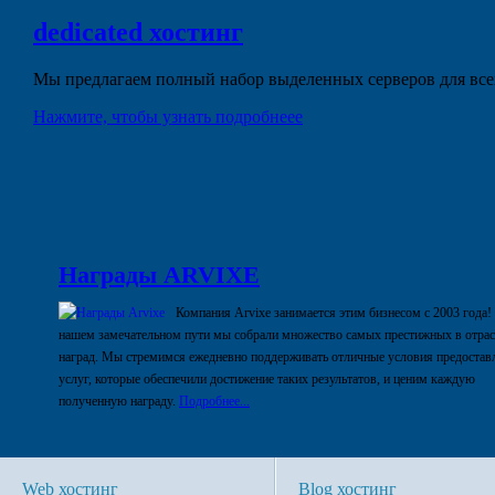
dedicated
хостинг
Мы предлагаем полный набор выделенных серверов для всех
Нажмите, чтобы узнать подробнеее
Награды ARVIXE
Компания Arvixe занимается этим бизнесом с 2003 года!
нашем замечательном пути мы собрали множество самых престижных в отра
наград. Мы стремимся ежедневно поддерживать отличные условия предостав
услуг, которые обеспечили достижение таких результатов, и ценим каждую
полученную награду.
Подробнее...
Web хостинг
Blog хостинг