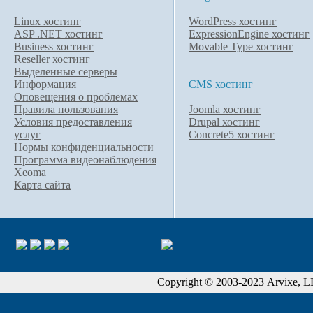
Linux хостинг
WordPress хостинг
ASP .NET хостинг
ExpressionEngine хостинг
Business хостинг
Movable Type хостинг
Reseller хостинг
Выделенные серверы
Информация
CMS хостинг
Оповещения о проблемах
Правила пользования
Joomla хостинг
Условия предоставления
Drupal хостинг
услуг
Concrete5 хостинг
Нормы конфиденциальности
Программа видеонаблюдения
Xeoma
Карта сайта
Copyright © 2003-2023 Arvixe, LLC.