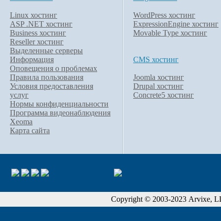
Linux хостинг
WordPress хостинг
ASP .NET хостинг
ExpressionEngine хостинг
Business хостинг
Movable Type хостинг
Reseller хостинг
Выделенные серверы
Информация
CMS хостинг
Оповещения о проблемах
Правила пользования
Joomla хостинг
Условия предоставления
Drupal хостинг
услуг
Concrete5 хостинг
Нормы конфиденциальности
Программа видеонаблюдения
Xeoma
Карта сайта
Copyright © 2003-2023 Arvixe, LLC.