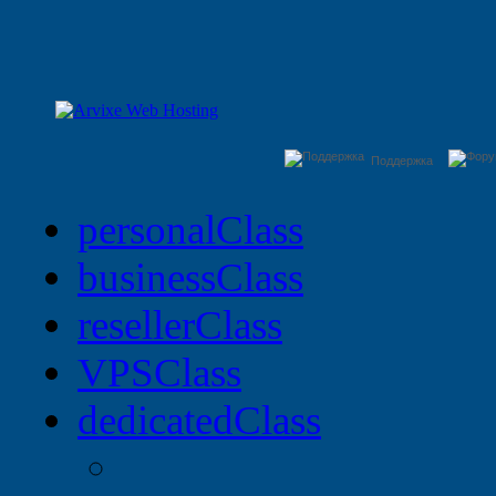
Поддержка
personal
Class
business
Class
reseller
Class
VPS
Class
dedicated
Class