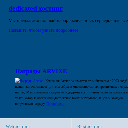
dedicated
хостинг
Мы предлагаем полный набор выделенных серверов для всех
Нажмите, чтобы узнать подробнеее
Награды ARVIXE
Компания Arvixe занимается этим бизнесом с 2003 года!
нашем замечательном пути мы собрали множество самых престижных в отра
наград. Мы стремимся ежедневно поддерживать отличные условия предостав
услуг, которые обеспечили достижение таких результатов, и ценим каждую
полученную награду.
Подробнее...
Web хостинг
Blog хостинг