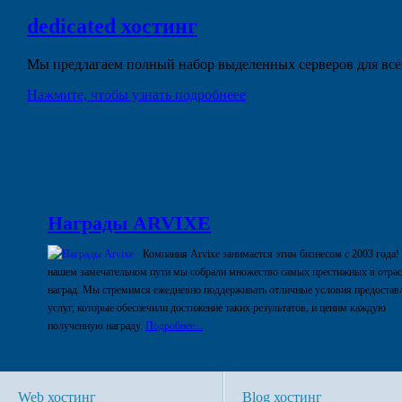
dedicated
хостинг
Мы предлагаем полный набор выделенных серверов для всех
Нажмите, чтобы узнать подробнеее
Награды ARVIXE
Компания Arvixe занимается этим бизнесом с 2003 года!
нашем замечательном пути мы собрали множество самых престижных в отра
наград. Мы стремимся ежедневно поддерживать отличные условия предостав
услуг, которые обеспечили достижение таких результатов, и ценим каждую
полученную награду.
Подробнее...
Web хостинг
Blog хостинг