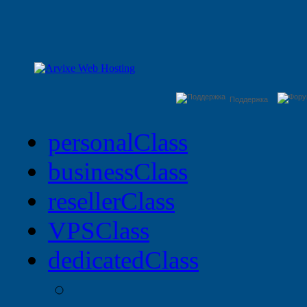
Поддержка
personal
Class
business
Class
reseller
Class
VPS
Class
dedicated
Class