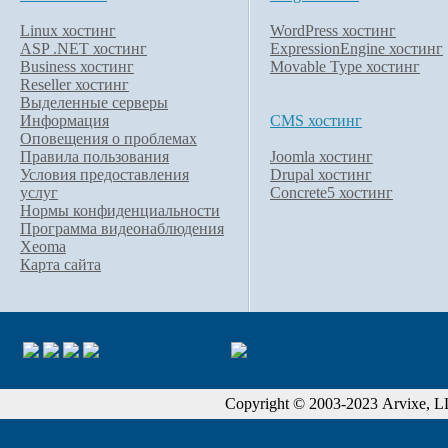
Linux хостинг
WordPress хостинг
ASP .NET хостинг
ExpressionEngine хостинг
Business хостинг
Movable Type хостинг
Reseller хостинг
Выделенные серверы
Информация
CMS хостинг
Оповещения о проблемах
Правила пользования
Joomla хостинг
Условия предоставления
Drupal хостинг
услуг
Concrete5 хостинг
Нормы конфиденциальности
Программа видеонаблюдения
Xeoma
Карта сайта
Copyright © 2003-2023 Arvixe, LLC.