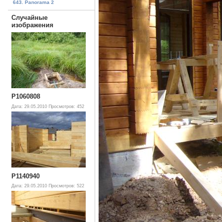
643. Panorama 2
Случайные
изображения
P1060808
Дата: 29.05.2010
Просмотров: 452
P1140940
Дата: 29.05.2010
Просмотров: 522