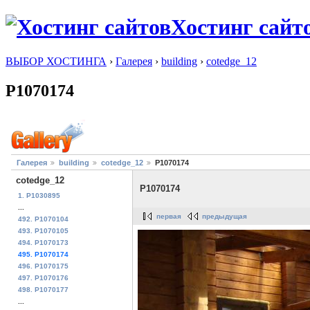
Хостинг сайт
ВЫБОР ХОСТИНГА
›
Галерея
›
building
›
cotedge_12
P1070174
Галерея
building
cotedge_12
P1070174
cotedge_12
P1070174
1. P1030895
...
первая
предыдущая
492. P1070104
493. P1070105
494. P1070173
495. P1070174
496. P1070175
497. P1070176
498. P1070177
...