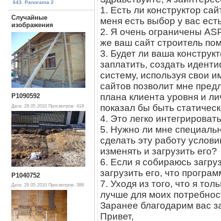
643. Panorama 2
1. Есть ли конструктор сай
Случайные
меня есть выбор у вас ест
изображения
2. Я очень ограничены ASP
же ваш сайт строитель по
3. Будет ли ваша конструкт
заплатить, создать иденти
систему, используя свои и
сайтов позволит мне пред
плана клиента уровня и л
P1090592
показал бы быть статическ
Дата: 29.05.2010
Просмотров: 418
4. Это легко интегрироват
5. Нужно ли мне специаль
сделать эту работу услови
изменять и загрузить его?
6. Если я собираюсь загр
загрузить его, что прогр
P1040752
7. Уходя из того, что я тол
Дата: 29.05.2010
Просмотров: 388
лучше для моих потребно
Заранее благодарим вас з
Привет,