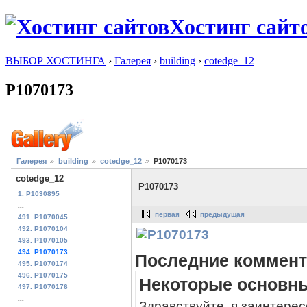
Хостинг сайт
ВЫБОР ХОСТИНГА
›
Галерея
›
building
›
cotedge_12
P1070173
Галерея
building
cotedge_12
P1070173
cotedge_12
P1070173
1. P1030895
...
первая
предыдущая
491. P1070045
492. P1070104
493. P1070105
494. P1070173
Последние коммент
495. P1070174
496. P1070175
Некоторые основн
497. P1070176
...
Здравствуйте, я заинтере