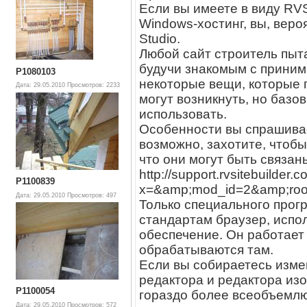
Если вы имеете в виду RVSi
Windows-хостинг, вы, веро
Studio.
Любой сайт строитель пыт
будучи знакомым с приним
P1080103
некоторые вещи, которые 
Дата: 29.05.2010
Просмотров: 2233
могут возникнуть, но базо
использовать.
Особенности вы спрашиваете
возможно, захотите, чтобы
что они могут быть связан
http://support.rvsitebuilder.
P1100839
x=&amp;mod_id=2&amp;root
Дата: 29.05.2010
Просмотров: 497
Только специального прог
стандартам браузер, испо
обеспечение. Он работает 
обрабатываются там.
Если вы собираетесь изме
редактора и редактора из
P1100054
гораздо более всеобъемлю
Дата: 29.05.2010
Просмотров: 572