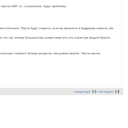
 портов UDP, то, к сожалению, будут проблемы.
самостоятельно. Порты будут открыты, если вы пришлете в поддержку запроса, как
и это так, почему большинство хозяев запустить его в качестве модуля Apache
использует немного больше ресурсов, чем режим Apache. Тем не менее,
следующая
последняя