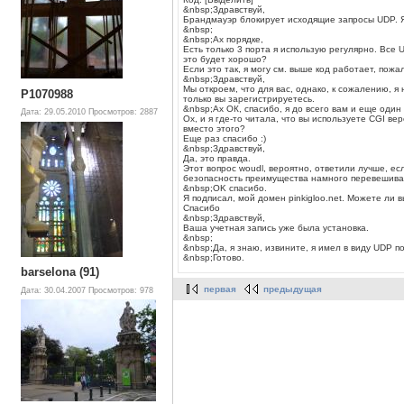
&nbsp;Здравствуй,
Брандмауэр блокирует исходящие запросы UDP. Я 
&nbsp;
&nbsp;Ах порядке,
Есть только 3 порта я использую регулярно. Все 
это будет хорошо?
Если это так, я могу см. выше код работает, пожа
&nbsp;Здравствуй,
Мы откроем, что для вас, однако, к сожалению, я
P1070988
только вы зарегистрируетесь.
&nbsp;Ах ОК, спасибо, я до всего вам и еще один 
Дата: 29.05.2010
Просмотров: 2887
Ох, и я где-то читала, что вы используете CGI в
вместо этого?
Еще раз спасибо :)
&nbsp;Здравствуй,
Да, это правда.
Этот вопрос woudl, вероятно, ответили лучше, е
безопасность преимущества намного перевешива
&nbsp;OK спасибо.
Я подписал, мой домен pinkigloo.net. Можете ли в
Спасибо
&nbsp;Здравствуй,
Ваша учетная запись уже была установка.
&nbsp;
&nbsp;Да, я знаю, извините, я имел в виду UDP п
&nbsp;Готово.
barselona (91)
первая
предыдущая
Дата: 30.04.2007
Просмотров: 978