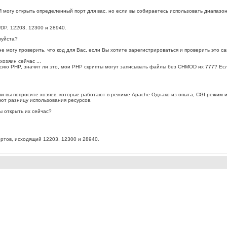
могу открыть определенный порт для вас, но если вы собираетесь использовать диапазон
UDP, 12203, 12300 и 28940.
луйста?
 не могу проверить, что код для Вас, если Вы хотите зарегистрироваться и проверить это 
хозяин сейчас ...
ерсию PHP, значит ли это, мои PHP скрипты могут записывать файлы без CHMOD их 777? Есл
сли вы попросите хозяев, которые работают в режиме Apache Однако из опыта, CGI режим 
ют разницу использования ресурсов.
ы открыть их сейчас?
ортов, исходящий 12203, 12300 и 28940.