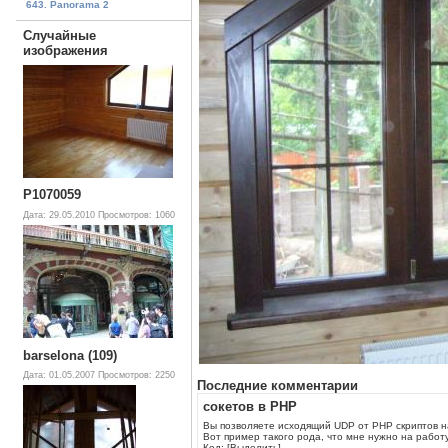
643. Panorama 2
Случайные
изображения
P1070059
Дата: 29.05.2010
Просмотров: 1060
barselona (109)
Дата: 01.05.2007
Просмотров: 2250
Последние комментарии
сокетов в PHP
Вы позволяете исходящий UDP от PHP скриптов н
Вот пример такого рода, что мне нужно на работу
Код: [Выделить]