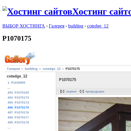
Хостинг сайт
ВЫБОР ХОСТИНГА
›
Галерея
›
building
›
cotedge_12
P1070175
Галерея
building
cotedge_12
P1070175
cotedge_12
P1070175
1. P1030895
...
первая
предыдущая
493. P1070105
494. P1070173
495. P1070174
496. P1070175
497. P1070176
498. P1070177
499. P1070178
...