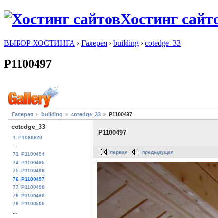
Хостинг сайт
ВЫБОР ХОСТИНГА
›
Галерея
›
building
›
cotedge_33
P1100497
Галерея
building
cotedge_33
P1100497
cotedge_33
P1100497
1. P1080820
...
первая
предыдущая
73. P1100494
74. P1100495
75. P1100496
76. P1100497
77. P1100498
78. P1100499
79. P1100500
...