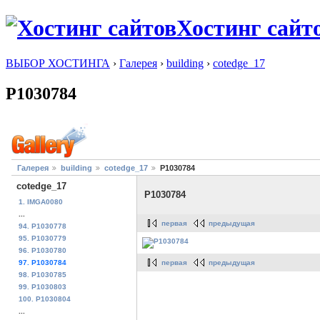
Хостинг сайт
ВЫБОР ХОСТИНГА
›
Галерея
›
building
›
cotedge_17
P1030784
Галерея
building
cotedge_17
P1030784
cotedge_17
P1030784
1. IMGA0080
...
первая
предыдущая
94. P1030778
95. P1030779
96. P1030780
первая
предыдущая
97. P1030784
98. P1030785
99. P1030803
100. P1030804
...