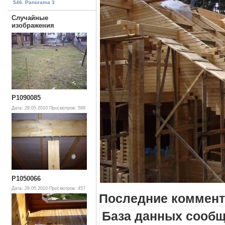
546. Panorama 3
Случайные
изображения
P1090085
Дата: 29.05.2010
Просмотров: 599
P1050066
Дата: 29.05.2010
Просмотров: 457
Последние коммент
База данных сообщ