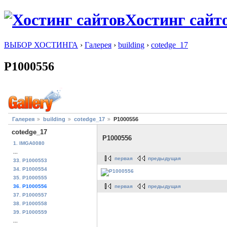
Хостинг сайт
ВЫБОР ХОСТИНГА
›
Галерея
›
building
›
cotedge_17
P1000556
Галерея
building
cotedge_17
P1000556
cotedge_17
P1000556
1. IMGA0080
...
первая
предыдущая
33. P1000553
34. P1000554
35. P1000555
первая
предыдущая
36. P1000556
37. P1000557
38. P1000558
39. P1000559
...