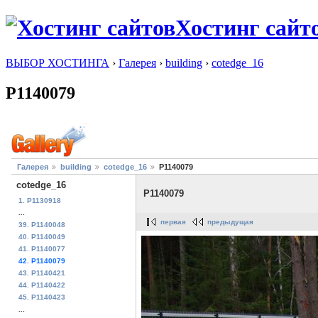
Хостинг сайт
ВЫБОР ХОСТИНГА
›
Галерея
›
building
›
cotedge_16
P1140079
Галерея
building
cotedge_16
P1140079
cotedge_16
P1140079
1. P1130918
...
первая
предыдущая
39. P1140048
40. P1140049
41. P1140077
42. P1140079
43. P1140421
44. P1140422
45. P1140423
...