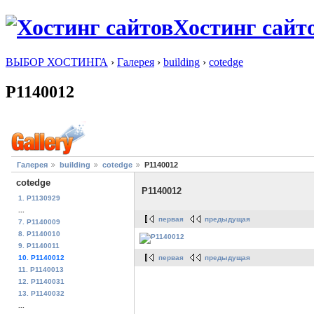
Хостинг сайт
ВЫБОР ХОСТИНГА
›
Галерея
›
building
›
cotedge
P1140012
Галерея
building
cotedge
P1140012
cotedge
P1140012
1. P1130929
...
первая
предыдущая
7. P1140009
8. P1140010
9. P1140011
первая
предыдущая
10. P1140012
11. P1140013
12. P1140031
13. P1140032
...