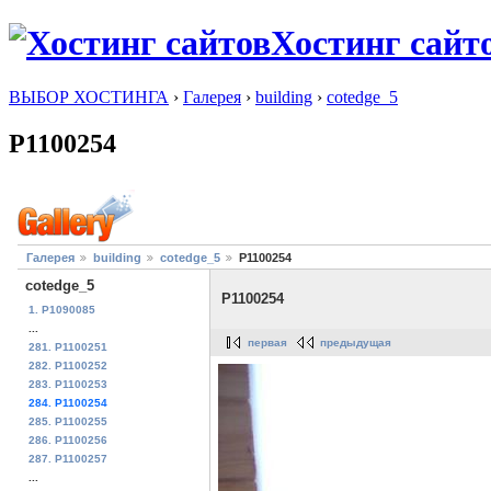
Хостинг сайт
ВЫБОР ХОСТИНГА
›
Галерея
›
building
›
cotedge_5
P1100254
Галерея
building
cotedge_5
P1100254
cotedge_5
P1100254
1. P1090085
...
первая
предыдущая
281. P1100251
282. P1100252
283. P1100253
284. P1100254
285. P1100255
286. P1100256
287. P1100257
...