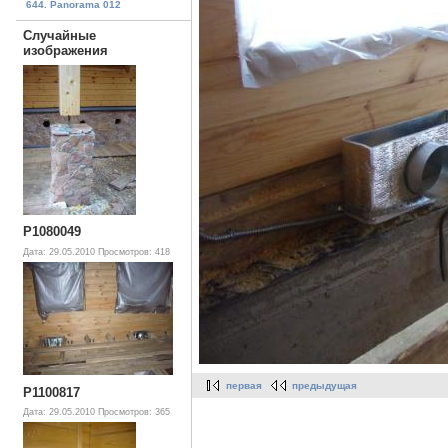
644. Panorama 012
Случайные
изображения
P1080049
Дата: 29.05.2010
Просмотров: 418
первая
предыдущая
P1100817
Дата: 29.05.2010
Просмотров: 365