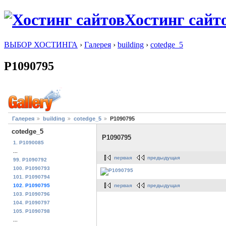
Хостинг сайт
ВЫБОР ХОСТИНГА
›
Галерея
›
building
›
cotedge_5
P1090795
Галерея
building
cotedge_5
P1090795
cotedge_5
P1090795
1. P1090085
...
первая
предыдущая
99. P1090792
100. P1090793
101. P1090794
первая
предыдущая
102. P1090795
103. P1090796
104. P1090797
105. P1090798
...