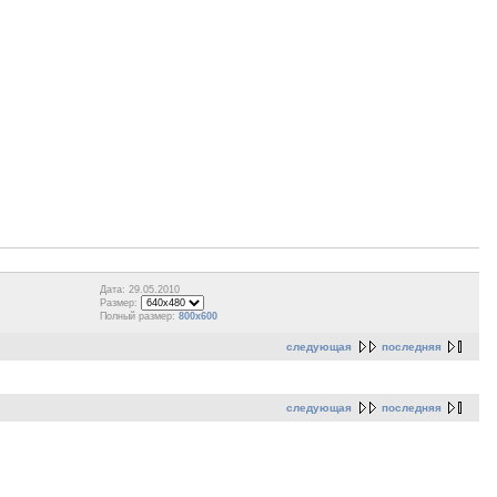
Дата: 29.05.2010
Размер:
Полный размер:
800x600
следующая
последняя
следующая
последняя