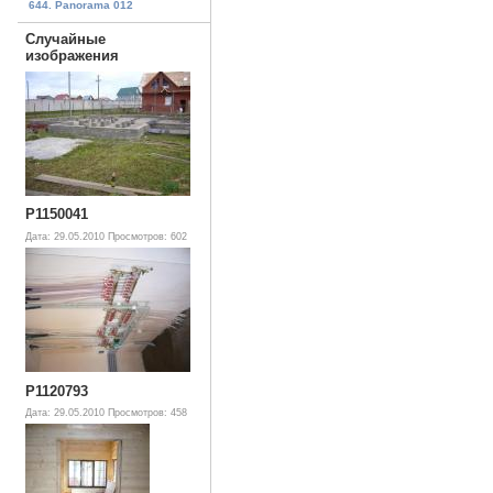
644. Panorama 012
Случайные
изображения
P1150041
Дата: 29.05.2010
Просмотров: 602
P1120793
Дата: 29.05.2010
Просмотров: 458