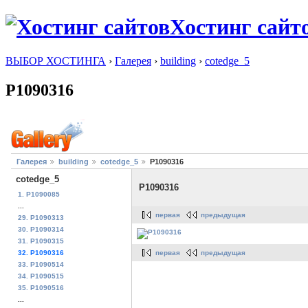
Хостинг сайт
ВЫБОР ХОСТИНГА
›
Галерея
›
building
›
cotedge_5
P1090316
Галерея
building
cotedge_5
P1090316
cotedge_5
P1090316
1. P1090085
...
первая
предыдущая
29. P1090313
30. P1090314
31. P1090315
первая
предыдущая
32. P1090316
33. P1090514
34. P1090515
35. P1090516
...