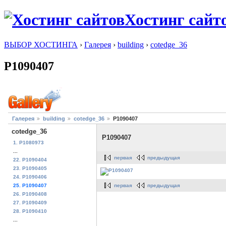
Хостинг сайт
ВЫБОР ХОСТИНГА
›
Галерея
›
building
›
cotedge_36
P1090407
Галерея
building
cotedge_36
P1090407
cotedge_36
P1090407
1. P1080973
...
первая
предыдущая
22. P1090404
23. P1090405
24. P1090406
первая
предыдущая
25. P1090407
26. P1090408
27. P1090409
28. P1090410
...