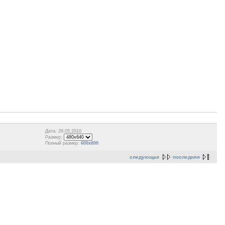
Дата: 29.05.2010
Размер:
Полный размер:
600x800
следующая
последняя