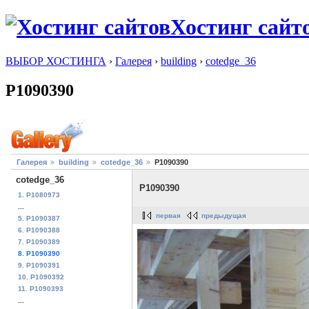
Хостинг сайт
ВЫБОР ХОСТИНГА
›
Галерея
›
building
›
cotedge_36
P1090390
Галерея
building
cotedge_36
P1090390
cotedge_36
P1090390
1. P1080973
...
первая
предыдущая
5. P1090387
6. P1090388
7. P1090389
8. P1090390
9. P1090391
10. P1090392
11. P1090393
...