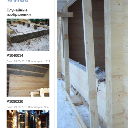
231. P1120790
Случайные
изображения
P1040014
Дата: 29.05.2010
Просмотров: 1314
P1090230
Дата: 29.05.2010
Просмотров: 934