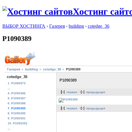
Хостинг сайт
ВЫБОР ХОСТИНГА
›
Галерея
›
building
›
cotedge_36
P1090389
Галерея
building
cotedge_36
P1090389
cotedge_36
P1090389
1. P1080973
...
первая
предыдущая
4. P1090386
5. P1090387
6. P1090388
первая
предыдущая
7. P1090389
8. P1090390
9. P1090391
10. P1090392
...