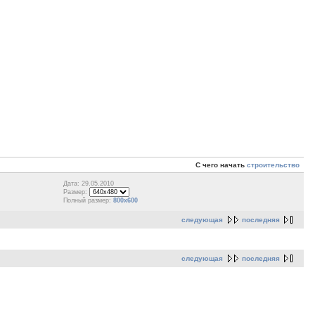
С чего начать
строительство
Дата: 29.05.2010
Размер:
Полный размер:
800x600
следующая
последняя
следующая
последняя