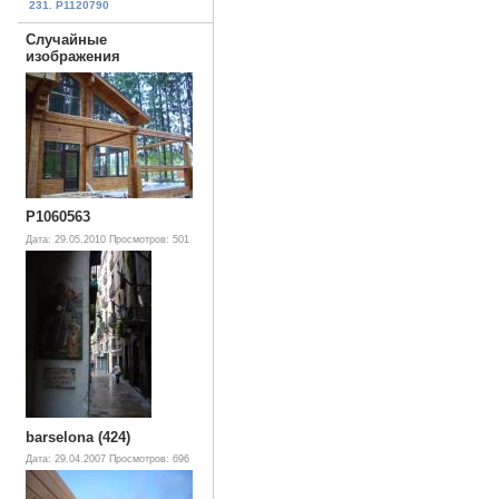
231. P1120790
Случайные
изображения
P1060563
Дата: 29.05.2010
Просмотров: 501
barselona (424)
Дата: 29.04.2007
Просмотров: 696