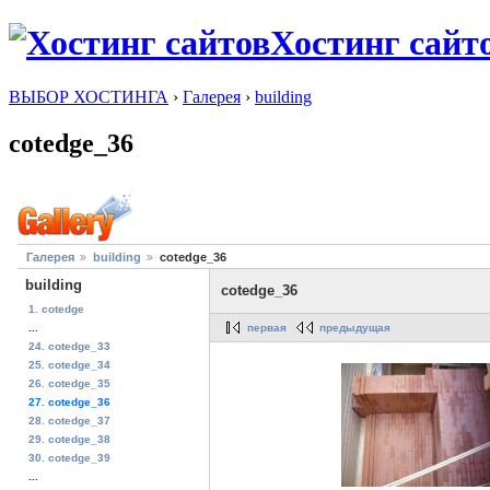
Хостинг сайт
ВЫБОР ХОСТИНГА
›
Галерея
›
building
cotedge_36
Галерея
building
cotedge_36
building
cotedge_36
1. cotedge
первая
предыдущая
...
24. cotedge_33
25. cotedge_34
26. cotedge_35
27. cotedge_36
28. cotedge_37
29. cotedge_38
30. cotedge_39
...