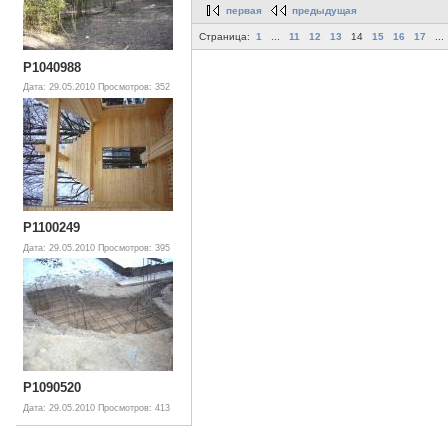
первая
предыдущая
Страница:
1
...
11
12
13
14
15
16
17
...
P1040988
Дата: 29.05.2010
Просмотров: 352
P1100249
Дата: 29.05.2010
Просмотров: 395
P1090520
Дата: 29.05.2010
Просмотров: 413