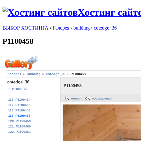
Хостинг сайт
ВЫБОР ХОСТИНГА
›
Галерея
›
building
›
cotedge_36
P1100458
Галерея
building
cotedge_36
P1100458
cotedge_36
P1100458
1. P1080973
...
первая
предыдущая
116. P1100454
117. P1100455
118. P1100456
119. P1100458
120. P1100459
121. P1100460
122. P1100461
...