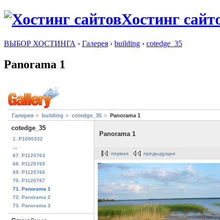
Хостинг сайт
ВЫБОР ХОСТИНГА
›
Галерея
›
building
›
cotedge_35
Panorama 1
Галерея
building
cotedge_35
Panorama 1
cotedge_35
Panorama 1
1. P1090332
...
первая
предыдущая
67. P1120763
68. P1120765
69. P1120766
70. P1120767
71. Panorama 1
72. Panorama 2
73. Panorama 3