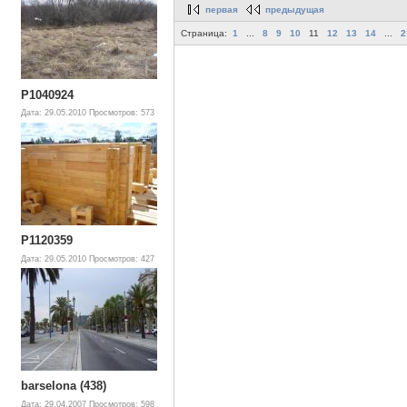
первая
предыдущая
Страница:
1
...
8
9
10
11
12
13
14
...
2
P1040924
Дата: 29.05.2010
Просмотров: 573
P1120359
Дата: 29.05.2010
Просмотров: 427
barselona (438)
Дата: 29.04.2007
Просмотров: 598