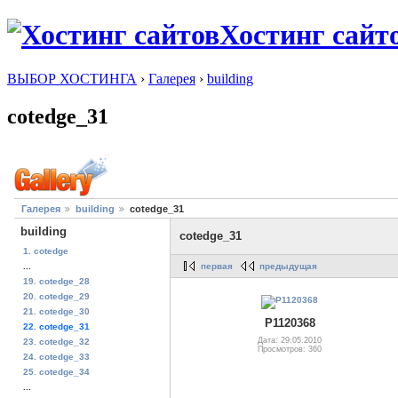
Хостинг сайт
ВЫБОР ХОСТИНГА
›
Галерея
›
building
cotedge_31
Галерея
building
cotedge_31
building
cotedge_31
1. cotedge
первая
предыдущая
...
19. cotedge_28
20. cotedge_29
21. cotedge_30
P1120368
22. cotedge_31
Дата: 29.05.2010
23. cotedge_32
Просмотров: 360
24. cotedge_33
25. cotedge_34
...