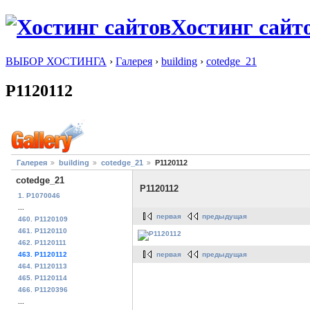
Хостинг сайт
ВЫБОР ХОСТИНГА
›
Галерея
›
building
›
cotedge_21
P1120112
Галерея
building
cotedge_21
P1120112
cotedge_21
P1120112
1. P1070046
...
первая
предыдущая
460. P1120109
461. P1120110
462. P1120111
первая
предыдущая
463. P1120112
464. P1120113
465. P1120114
466. P1120396
...