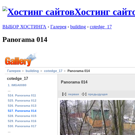
Хостинг сайт
ВЫБОР ХОСТИНГА
›
Галерея
›
building
›
cotedge_17
Panorama 014
Галерея
building
cotedge_17
Panorama 014
cotedge_17
Panorama 014
1. IMGA0080
...
первая
предыдущая
524. Panorama 011
525. Panorama 012
526. Panorama 013
527. Panorama 014
528. Panorama 015
529. Panorama 016
530. Panorama 017
...