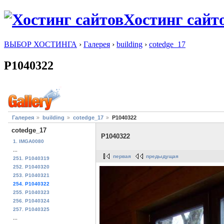
Хостинг сайт
ВЫБОР ХОСТИНГА
›
Галерея
›
building
›
cotedge_17
P1040322
Галерея
building
cotedge_17
P1040322
cotedge_17
P1040322
1. IMGA0080
...
первая
предыдущая
251. P1040319
252. P1040320
253. P1040321
254. P1040322
255. P1040323
256. P1040324
257. P1040325
...