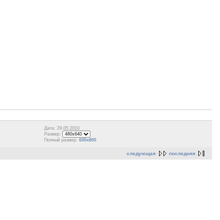
Дата: 29.05.2010
Размер:
Полный размер:
600x800
следующая
последняя