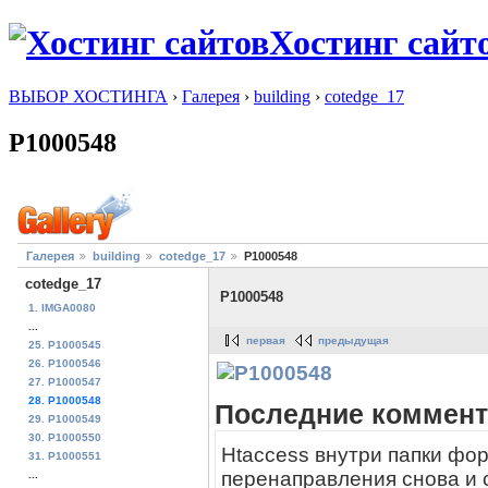
Хостинг сайт
ВЫБОР ХОСТИНГА
›
Галерея
›
building
›
cotedge_17
P1000548
Галерея
building
cotedge_17
P1000548
cotedge_17
P1000548
1. IMGA0080
...
первая
предыдущая
25. P1000545
26. P1000546
27. P1000547
28. P1000548
Последние коммент
29. P1000549
30. P1000550
Htaccess внутри папки фо
31. P1000551
перенаправления снова и 
...