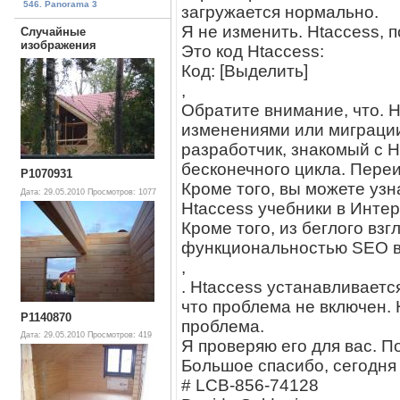
546. Panorama 3
загружается нормально.
Я не изменить. Htaccess,
Случайные
изображения
Это код Htaccess:
Код: [Выделить]
,
Обратите внимание, что. 
изменениями или миграции
разработчик, знакомый с H
бесконечного цикла. Переи
P1070931
Кроме того, вы можете узн
Дата: 29.05.2010
Просмотров: 1077
Htaccess учебники в Интер
Кроме того, из беглого взг
функциональностью SEO в
,
. Htaccess устанавливаетс
что проблема не включен. H
P1140870
проблема.
Дата: 29.05.2010
Просмотров: 419
Я проверяю его для вас. П
Большое спасибо, сегодня 
# LCB-856-74128