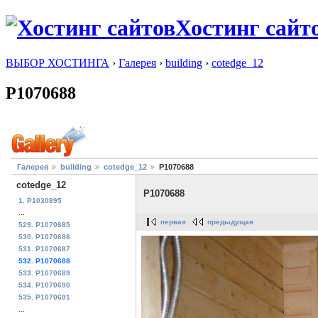
Хостинг сайт
ВЫБОР ХОСТИНГА
›
Галерея
›
building
›
cotedge_12
P1070688
Галерея
building
cotedge_12
P1070688
cotedge_12
P1070688
1. P1030895
...
первая
предыдущая
529. P1070685
530. P1070686
531. P1070687
532. P1070688
533. P1070689
534. P1070690
535. P1070691
...