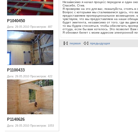
Независимо я начал процесс передачи и один око
Спасибо, Стив.
Я проверяю на это для вас, пожалуйста, стоять в 
Вопрос с которыми мы сталкиваемся здесь, что в
предоставляем пропорциональное возмещение, как
чувствуем, что мы предоставляем на наши обещан
P1040450
будет эмитента, независимо от того, где вы двига
то мы будем стесняться, чтобы обеспечить пропо
Дата: 29.05.2010
Просмотров: 487
оттуда, если бы вам хотелось. Это позволит Вам
Я обновил билет с моим адресом электронной поч
первая
предыдущая
P1100433
Дата: 29.05.2010
Просмотров: 422
P1140626
Дата: 29.05.2010
Просмотров: 1053