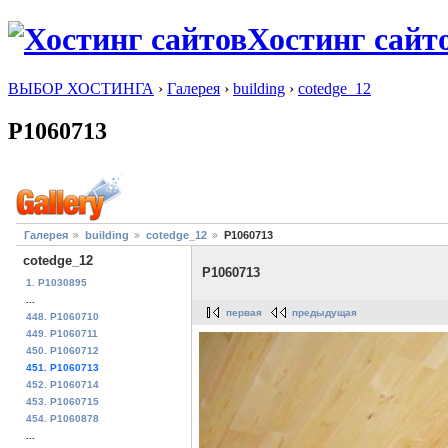
Хостинг сайт
ВЫБОР ХОСТИНГА
›
Галерея
›
building
›
cotedge_12
P1060713
Галерея
building
cotedge_12
P1060713
cotedge_12
P1060713
1. P1030895
...
первая
предыдущая
448. P1060710
449. P1060711
450. P1060712
451. P1060713
452. P1060714
453. P1060715
454. P1060878
...