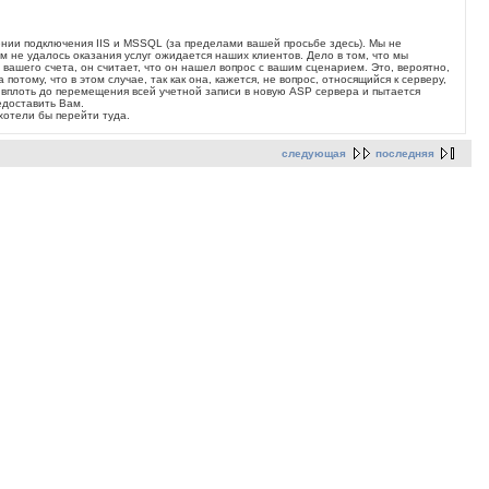
ении подключения IIS и MSSQL (за пределами вашей просьбе здесь). Мы не
 не удалось оказания услуг ожидается наших клиентов. Дело в том, что мы
ашего счета, он считает, что он нашел вопрос с вашим сценарием. Это, вероятно,
потому, что в этом случае, так как она, кажется, не вопрос, относящийся к серверу,
 вплоть до перемещения всей учетной записи в новую ASP сервера и пытается
едоставить Вам.
хотели бы перейти туда.
следующая
последняя