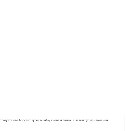
ользуете его бросает ту же ошибку снова и снова, а затем пул приложений