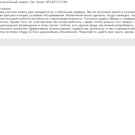
нчательный запрос. См. билет JPJ-457-17736.
стороне.
аша учетная запись уже находится на стабильном сервере. Мы не получали жалоб в отнош
 описано в наших условиях обслуживания. Исключения были сделаны, когда очевидно, нам
ия большой работоспособности и производительности. Согласно аудиту Waqas о сервере в
етесь. Кроме того, по этой причине мы хотим работать с вами, чтобы решить этот вопрос, а 
рциональное возмещение в этом случае. Сейчас есть другие вещи, мы можем попробовать,
 получить наиболее эффективное использование сервиса вы заплатили, и мы стараемся пр
ты поэтому я буду CC'ed о дальнейших обновлений. Пожалуйста, дайте мне знать, как вы 