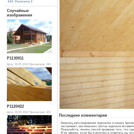
643. Panorama 2
Случайные
изображения
P1130911
Дата: 29.05.2010
Просмотров: 383
P1120422
Дата: 29.05.2010
Просмотров: 401
Последние комментарии
Наконец расследование журналах я нашел причину
застревает, как показано третье журнала вставили
Пожалуйста, понять способ проверки того, что сц
Я не уверен, если бы я получил и ответить на, ес