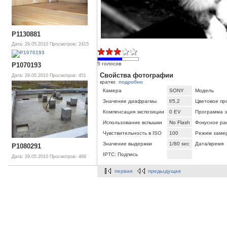
P1130881
Дата: 29.05.2010
Просмотров: 2415
5 голосов
P1070193
Свойства фотографии
Дата: 29.05.2010
Просмотров: 451
кратко
подробно
Камера
SONY
Модель
Значение диафрагмы
f/5,2
Цветовое пр
Компенсация экспозиции
0 EV
Программа э
Использование вспышки
No Flash
Фокусное ра
Чувствительность в ISO
100
Режим заме
Значение выдержки
1/80 sec
Дата/время
P1080291
IPTC: Подпись
Дата: 29.05.2010
Просмотров: 468
первая
предыдущая