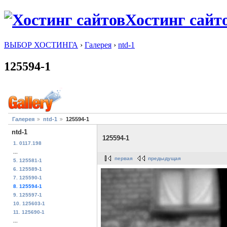
Хостинг сайт
ВЫБОР ХОСТИНГА
›
Галерея
›
ntd-1
125594-1
Галерея
ntd-1
125594-1
ntd-1
125594-1
1. 0117.198
...
первая
предыдущая
5. 125581-1
6. 125589-1
7. 125590-1
8. 125594-1
9. 125597-1
10. 125603-1
11. 125690-1
...