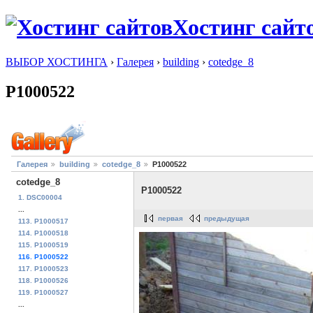
Хостинг сайт
ВЫБОР ХОСТИНГА
›
Галерея
›
building
›
cotedge_8
P1000522
Галерея
building
cotedge_8
P1000522
cotedge_8
P1000522
1. DSC00004
...
первая
предыдущая
113. P1000517
114. P1000518
115. P1000519
116. P1000522
117. P1000523
118. P1000526
119. P1000527
...