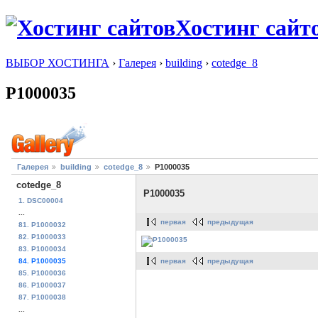
Хостинг сайт
ВЫБОР ХОСТИНГА
›
Галерея
›
building
›
cotedge_8
P1000035
Галерея
building
cotedge_8
P1000035
cotedge_8
P1000035
1. DSC00004
...
первая
предыдущая
81. P1000032
82. P1000033
83. P1000034
первая
предыдущая
84. P1000035
85. P1000036
86. P1000037
87. P1000038
...