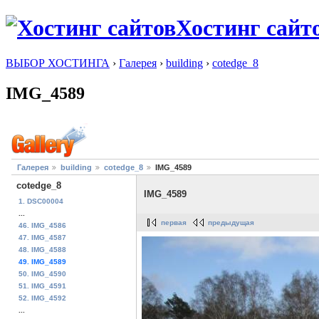
Хостинг сайт
ВЫБОР ХОСТИНГА
›
Галерея
›
building
›
cotedge_8
IMG_4589
Галерея
building
cotedge_8
IMG_4589
cotedge_8
IMG_4589
1. DSC00004
...
первая
предыдущая
46. IMG_4586
47. IMG_4587
48. IMG_4588
49. IMG_4589
50. IMG_4590
51. IMG_4591
52. IMG_4592
...