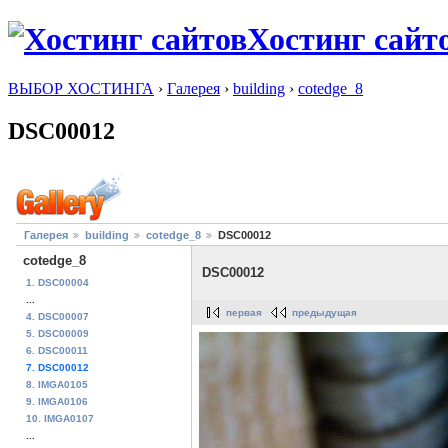
Хостинг сайт
ВЫБОР ХОСТИНГА
›
Галерея
›
building
›
cotedge_8
DSC00012
Галерея
building
cotedge_8
DSC00012
cotedge_8
DSC00012
1. DSC00004
...
первая
предыдущая
4. DSC00007
5. DSC00009
6. DSC00011
7. DSC00012
8. IMGA0105
9. IMGA0106
10. IMGA0107
...