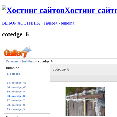
Хостинг сайт
ВЫБОР ХОСТИНГА
›
Галерея
›
building
cotedge_6
Галерея
building
cotedge_6
building
cotedge_6
1. cotedge
...
33. cotedge_42
34. cotedge_43
35. cotedge_5
36. cotedge_6
37. cotedge_7
38. cotedge_8
39. cotedge_9