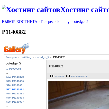
Хостинг сайт
ВЫБОР ХОСТИНГА
›
Галерея
›
building
›
cotedge_5
P1140882
Галерея
building
cotedge_5
P1140882
cotedge_5
P1140882
1. P1090085
...
первая
предыдущая
574. P1140879
575. P1140880
576. P1140881
577. P1140882
578. P1140883
579. P1140884
580. P1140997
...