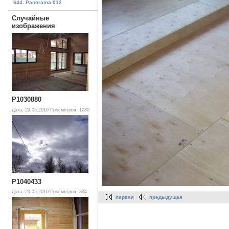
644. Panorama 012
Случайные
изображения
P1030880
Дата: 29.05.2010
Просмотров: 1080
P1040433
Дата: 29.05.2010
Просмотров: 394
первая
предыдущая