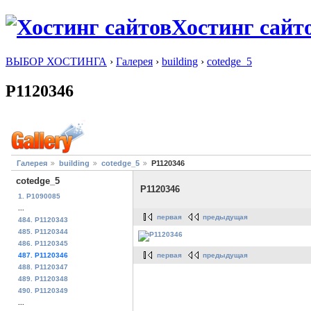
Хостинг сайт
ВЫБОР ХОСТИНГА
›
Галерея
›
building
›
cotedge_5
P1120346
Галерея
building
cotedge_5
P1120346
cotedge_5
P1120346
1. P1090085
...
первая
предыдущая
484. P1120343
485. P1120344
486. P1120345
первая
предыдущая
487. P1120346
488. P1120347
489. P1120348
490. P1120349
...