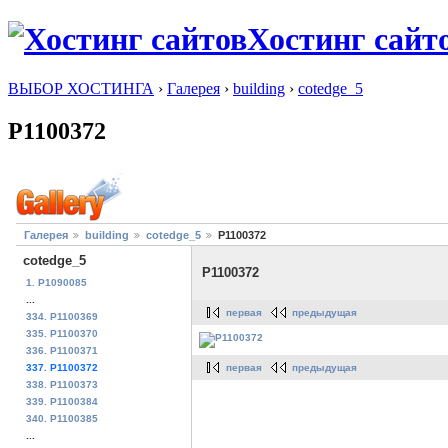
Хостинг сайт
ВЫБОР ХОСТИНГА
›
Галерея
›
building
›
cotedge_5
P1100372
Галерея
building
cotedge_5
P1100372
cotedge_5
P1100372
1. P1090085
...
первая
предыдущая
334. P1100369
335. P1100370
336. P1100371
первая
предыдущая
337. P1100372
338. P1100373
339. P1100384
340. P1100385
...