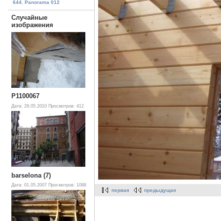
644. Panorama 012
Случайные
изображения
P1100067
Дата: 29.05.2010
Просмотров: 412
barselona (7)
Дата: 01.05.2007
Просмотров: 1088
первая
предыдущая