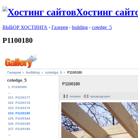
Хостинг сайт
ВЫБОР ХОСТИНГА
›
Галерея
›
building
›
cotedge_5
P1100180
Галерея
building
cotedge_5
P1100180
cotedge_5
P1100180
1. P1090085
...
первая
предыдущая
221. P1100177
222. P1100178
223. P1100179
224. P1100180
225. P1100184
226. P1100185
227. P1100186
...